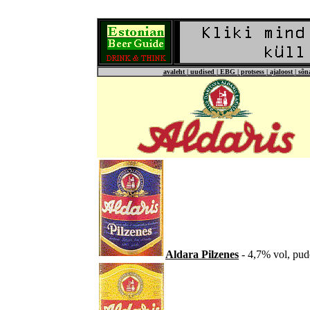
avaleht
|
uudised
|
EBG
|
protsess
|
ajaloost
|
sõn
Aldara Pilzenes
- 4,7% vol, pude